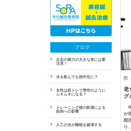
ブログ
左右の握力の大きな差には要
注意！
水を飲んでも熱中症に？
老
女性は筋トレで男性のように
ムキムキになる？
グ
中
トレーニング後の飲酒による
筋肉への影響
が
階
人工の光が睡眠を破壊する
り