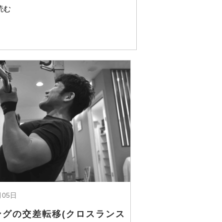
読む
月05日
ングの交差転移(クロスランス