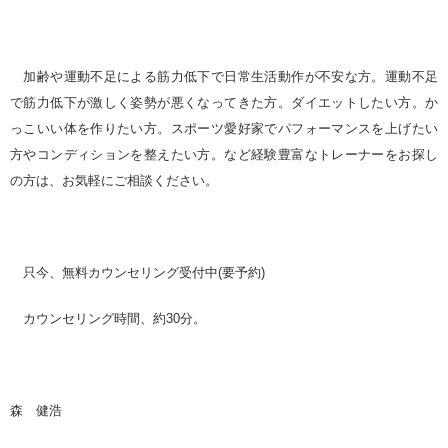
加齢や運動不足による筋力低下で日常生活動作が不安な方。
運動不足
で筋力低下が激しく姿勢が悪くなってきた方。ダイエットしたい方。か
っこいい体を作りたい方。スポーツ愛好家でパフォーマンスを上げたい
方やコンディションを整えたい方。など経験豊富なトレーナーをお探し
の方は、お気軽にご相談ください。
只今、無料カウンセリング受付中
(
要予約
)
カウンセリング時間、約
30
分。
森 健浩