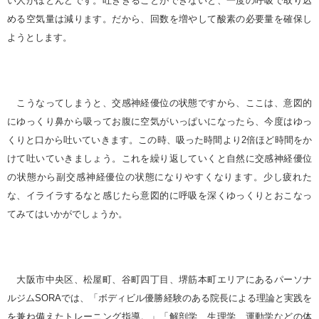
い人がほとんどです。吐ききることができないと、一度の呼吸で取り込
める空気量は減ります。だから、回数を増やして酸素の必要量を確保し
ようとします。
こうなってしまうと、交感神経優位の状態ですから、ここは、意図的
にゆっくり鼻から吸ってお腹に空気がいっぱいになったら、今度はゆっ
くりと口から吐いていきます。この時、吸った時間より2倍ほど時間をか
けて吐いていきましょう。これを繰り返していくと自然に交感神経優位
の状態から副交感神経優位の状態になりやすくなります。少し疲れた
な、イライラするなと感じたら意図的に呼吸を深くゆっくりとおこなっ
てみてはいかがでしょうか。
大阪市中央区、松屋町、谷町四丁目、堺筋本町エリアにあるパーソナ
ルジム
SORA
では、「ボディビル優勝経験のある院長による理論と実践を
を兼ね備えたトレーニング指導。」「解剖学、生理学、運動学などの体